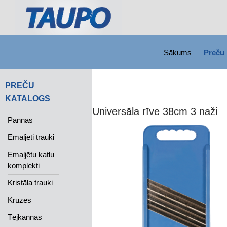
SKIP TO CONTENT
Search
Sākums
Preču 
PREČU
KATALOGS
Universāla rīve 38cm 3 naži
Pannas
Emaljēti trauki
Emaljētu katlu
komplekti
Kristāla trauki
Krūzes
Tējkannas