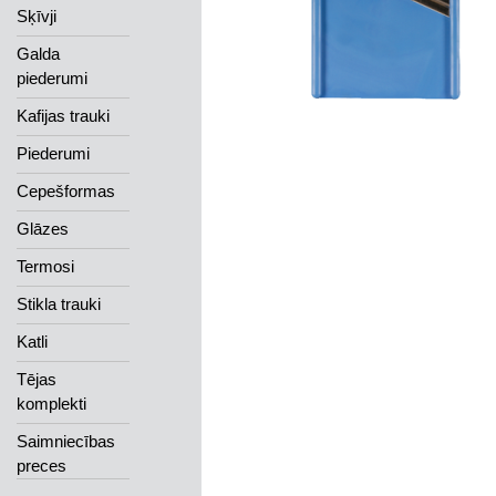
Sķīvji
Galda
piederumi
Kafijas trauki
Piederumi
Cepešformas
Glāzes
Termosi
Stikla trauki
Katli
Tējas
komplekti
Saimniecības
preces