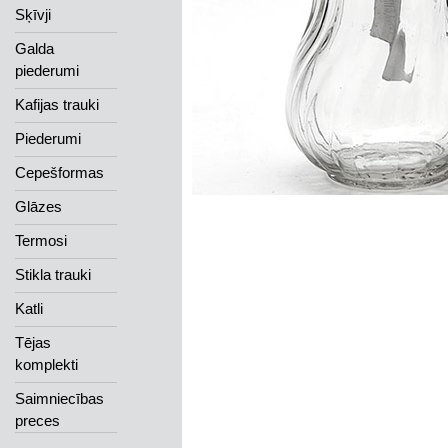
Sķīvji
Galda
piederumi
Kafijas trauki
Piederumi
Cepešformas
Glāzes
Termosi
Stikla trauki
Katli
Tējas
komplekti
Saimniecības
preces