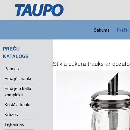
SKIP TO CONTENT
Search
Sākums
Preču 
PREČU
KATALOGS
Stikla cukura trauks ar dozato
Pannas
Emaljēti trauki
Emaljētu katlu
komplekti
Kristāla trauki
Krūzes
Tējkannas