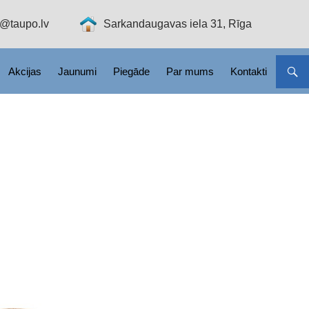
o@taupo.lv
Sarkandaugavas iela 31, Rīga
Akcijas
Jaunumi
Piegāde
Par mums
Kontakti