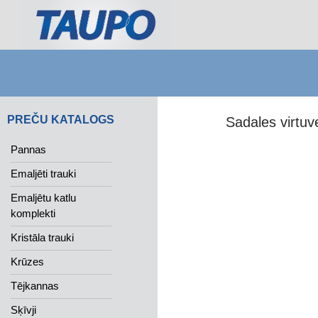
Search
PREČU KATALOGS
Sadales virtu
Pannas
Emaljēti trauki
Emaljētu katlu
komplekti
Kristāla trauki
Krūzes
Tējkannas
Sķīvji