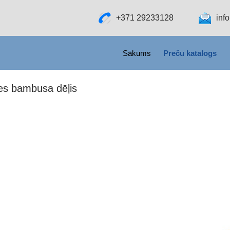
+371 29233128
inf
SKIP TO CONTENT
Sākums
Preču katalogs
ves bambusa dēļis