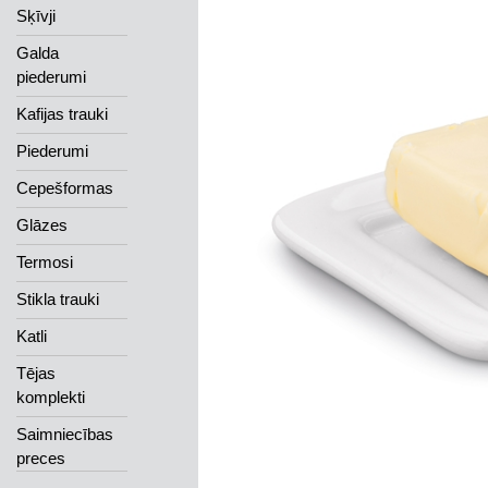
Sķīvji
Galda
piederumi
Kafijas trauki
Piederumi
Cepešformas
Glāzes
Termosi
Stikla trauki
Katli
Tējas
komplekti
Saimniecības
preces