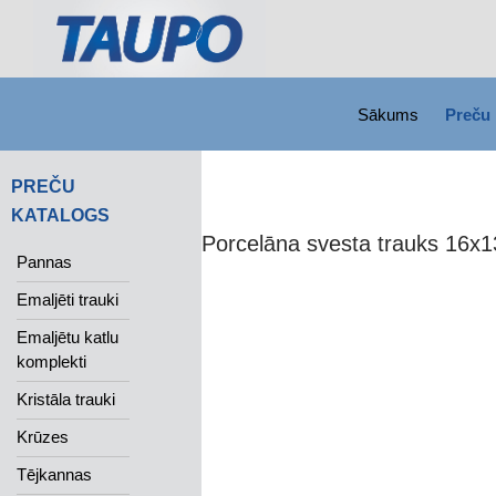
SKIP TO CONTENT
Search
Sākums
Preču 
PREČU
KATALOGS
Porcelāna svesta trauks 16x
Pannas
Emaljēti trauki
Emaljētu katlu
komplekti
Kristāla trauki
Krūzes
Tējkannas