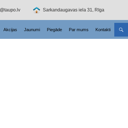
o@taupo.lv
Sarkandaugavas iela 31, Rīga
Akcijas
Jaunumi
Piegāde
Par mums
Kontakti