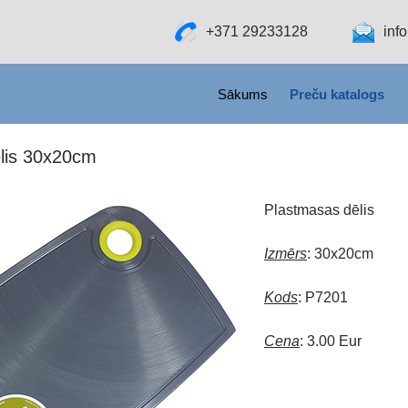
+371 29233128
inf
SKIP TO CONTENT
Sākums
Preču katalogs
lis 30x20cm
Plastmasas dēlis
Izmērs
: 30x20cm
Kods
: P7201
Cena
: 3.00 Eur