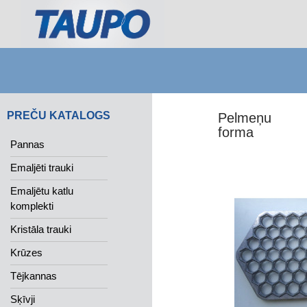
Search
PREČU KATALOGS
Pelmeņu
forma
Pannas
Emaljēti trauki
Emaljētu katlu
komplekti
Kristāla trauki
Krūzes
Tējkannas
Sķīvji