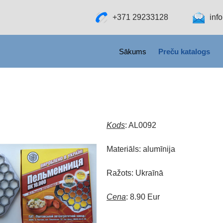
+371 29233128
inf
SKIP TO CONTENT
Sākums
Preču katalogs
Kods
: AL0092
Materiāls: alumīnija
Ražots: Ukraīnā
Cena
: 8.90 Eur