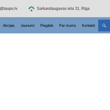
o@taupo.lv
Sarkandaugavas iela 31, Rīga
Akcijas
Jaunumi
Piegāde
Par mums
Kontakti