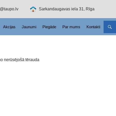
o@taupo.lv
Sarkandaugavas iela 31, Rīga
Akcijas
Jaunumi
Piegāde
Par mums
Kontakti
no nerūsējošā tērauda