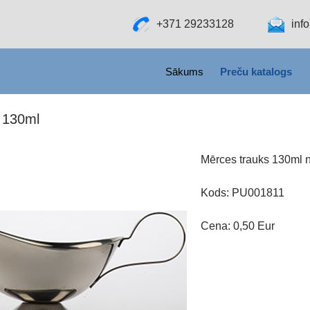
+371 29233128
inf
SKIP TO CONTENT
Sākums
Preču katalogs
 130ml
Mērces trauks 130ml 
Kods: PU001811
Cena: 0,50 Eur