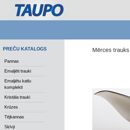
Search
PREČU KATALOGS
Mērces trauks
Pannas
Emaljēti trauki
Emaljētu katlu
komplekti
Kristāla trauki
Krūzes
Tējkannas
Sķīvji