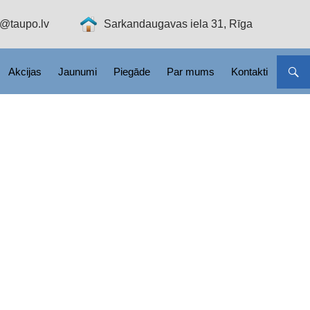
o@taupo.lv
Sarkandaugavas iela 31, Rīga
Akcijas
Jaunumi
Piegāde
Par mums
Kontakti