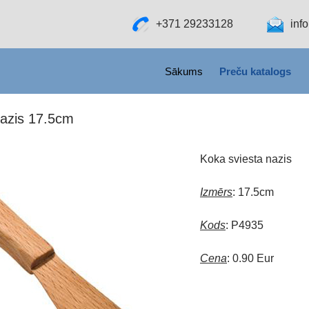
+371 29233128
inf
SKIP TO CONTENT
Sākums
Preču katalogs
nazis 17.5cm
Koka sviesta nazis
Izmērs
: 17.5cm
Kods
: P4935
Cena
: 0.90 Eur