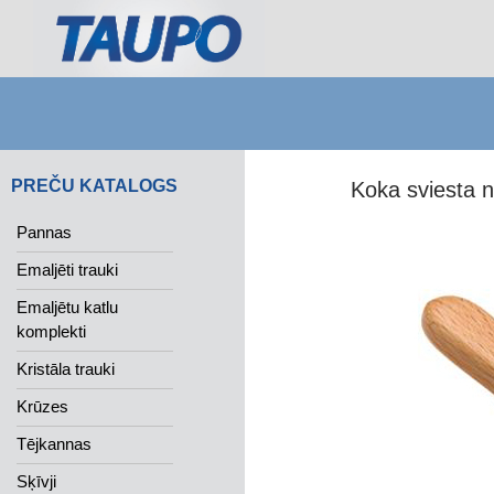
Search
PREČU KATALOGS
Koka sviesta 
Pannas
Emaljēti trauki
Emaljētu katlu
komplekti
Kristāla trauki
Krūzes
Tējkannas
Sķīvji