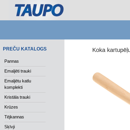
Search
PREČU KATALOGS
Koka kartupēļ
Pannas
Emaljēti trauki
Emaljētu katlu
komplekti
Kristāla trauki
Krūzes
Tējkannas
Sķīvji