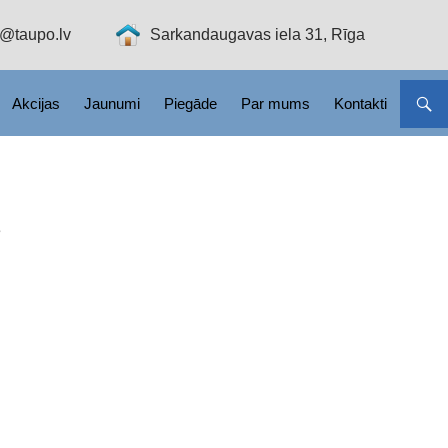
o@taupo.lv
Sarkandaugavas iela 31, Rīga
Akcijas
Jaunumi
Piegāde
Par mums
Kontakti
e