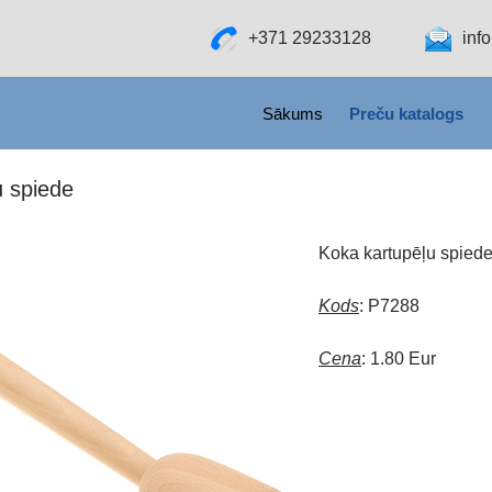
+371 29233128
inf
SKIP TO CONTENT
Sākums
Preču katalogs
u spiede
Koka kartupēļu spied
Kods
: P7288
Cena
: 1.80 Eur