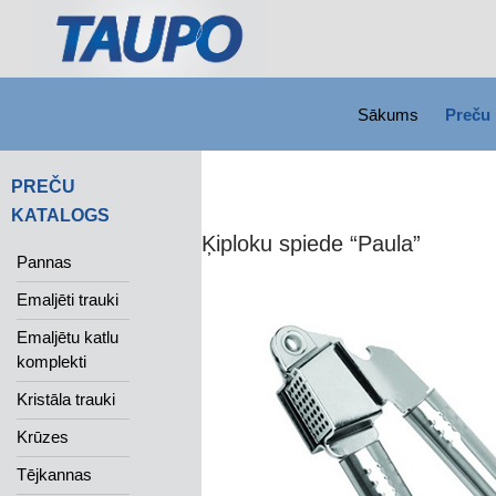
SKIP TO CONTENT
Search
Sākums
Preču 
PREČU
KATALOGS
Ķiploku spiede “Paula”
Pannas
Emaljēti trauki
Emaljētu katlu
komplekti
Kristāla trauki
Krūzes
Tējkannas