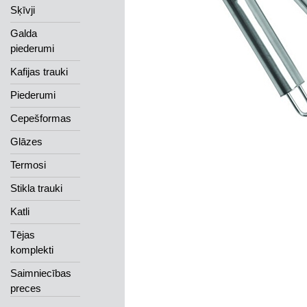
Sķīvji
Galda
piederumi
Kafijas trauki
Piederumi
Cepešformas
Glāzes
Termosi
Stikla trauki
Katli
Tējas
komplekti
Saimniecības
preces