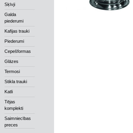
Sķīvji
Galda
piederumi
Kafijas trauki
Piederumi
Cepešformas
Glāzes
Termosi
Stikla trauki
Katli
Tējas
komplekti
Saimniecības
preces