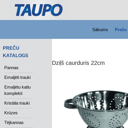
SKIP TO CONTENT
Search
Sākums
Preču 
PREČU
KATALOGS
Dziļš caurduris 22cm
Pannas
Emaljēti trauki
Emaljētu katlu
komplekti
Kristāla trauki
Krūzes
Tējkannas