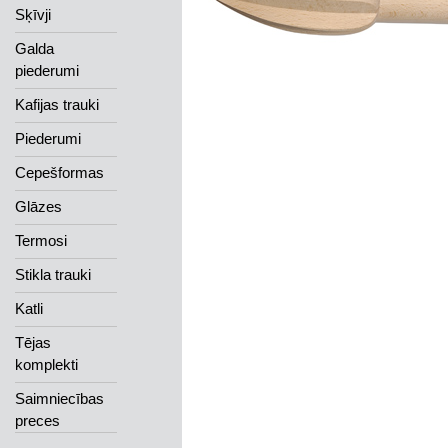
Sķīvji
Galda
piederumi
Kafijas trauki
Piederumi
Cepešformas
Glāzes
Termosi
Stikla trauki
Katli
Tējas
komplekti
Saimniecības
preces