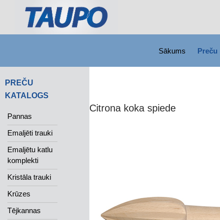
SKIP TO CONTENT
Search
Sākums
Preču 
PREČU
KATALOGS
Citrona koka spiede
Pannas
Emaljēti trauki
Emaljētu katlu
komplekti
Kristāla trauki
Krūzes
Tējkannas