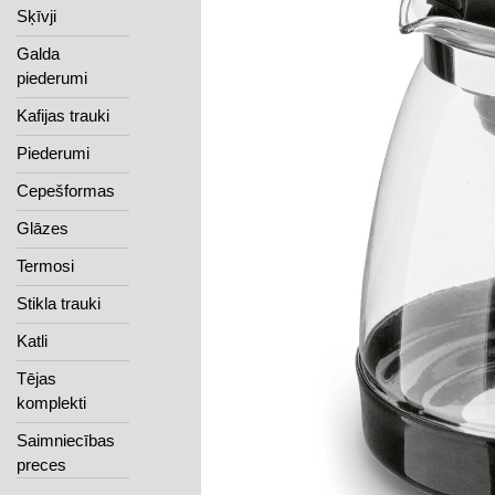
Sķīvji
Galda
piederumi
Kafijas trauki
Piederumi
Cepešformas
Glāzes
Termosi
Stikla trauki
Katli
Tējas
komplekti
Saimniecības
preces