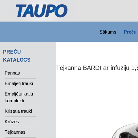
SKIP TO CONTENT
Search
Sākums
Preču 
PREČU
KATALOGS
Tējkanna BARDI ar infūziju 1,8
Pannas
Emaljēti trauki
Emaljētu katlu
komplekti
Kristāla trauki
Krūzes
Tējkannas