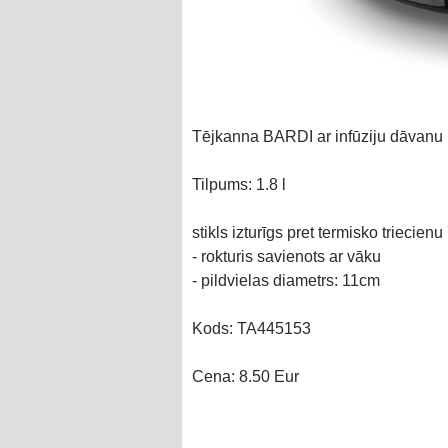
Tējkanna BARDI ar infūziju dāvanu
Tilpums: 1.8 l
stikls izturīgs pret termisko triecien
- rokturis savienots ar vāku
- pildvielas diametrs: 11cm
Kods: TA445153
Cena: 8.50 Eur