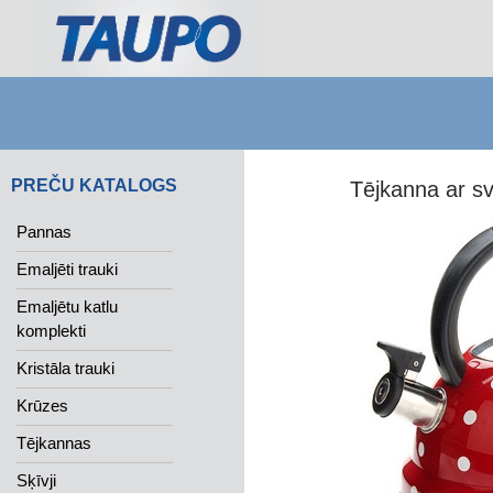
Search
PREČU KATALOGS
Tējkanna ar sv
Pannas
Emaljēti trauki
Emaljētu katlu
komplekti
Kristāla trauki
Krūzes
Tējkannas
Sķīvji