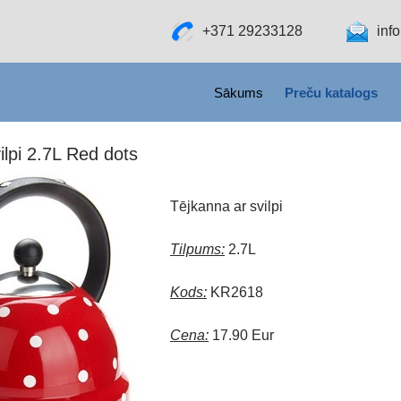
+371 29233128
inf
SKIP TO CONTENT
Sākums
Preču katalogs
ilpi 2.7L Red dots
Tējkanna ar svilpi
Tilpums:
2.7L
Kods:
KR2618
Cena:
17.90 Eur