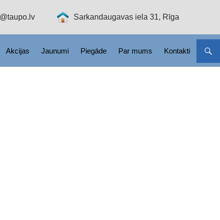
o@taupo.lv
Sarkandaugavas iela 31, Rīga
Akcijas
Jaunumi
Piegāde
Par mums
Kontakti