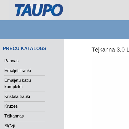
Search
PREČU KATALOGS
Tējkanna 3.0 
Pannas
Emaljēti trauki
Emaljētu katlu
komplekti
Kristāla trauki
Krūzes
Tējkannas
Sķīvji