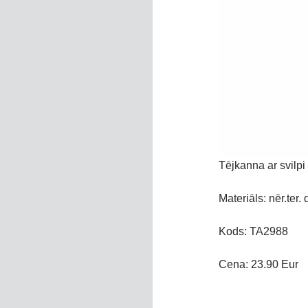
Tējkanna ar svilp
Materiāls: nēr.ter. 
Kods: TA2988
Cena: 23.90 Eur