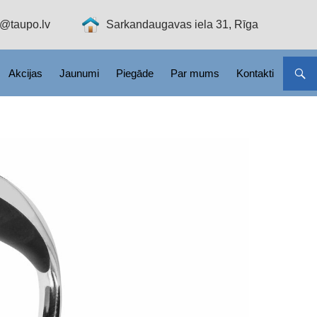
o@taupo.lv
Sarkandaugavas iela 31, Rīga
Akcijas
Jaunumi
Piegāde
Par mums
Kontakti