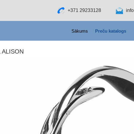
+371 29233128
inf
SKIP TO CONTENT
Sākums
Preču katalogs
L ALISON