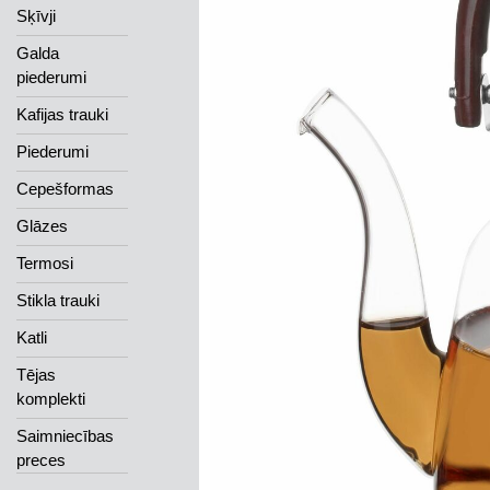
Sķīvji
Galda
piederumi
Kafijas trauki
Piederumi
Cepešformas
Glāzes
Termosi
Stikla trauki
Katli
Tējas
komplekti
Saimniecības
preces