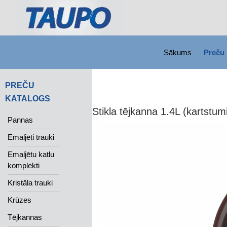
SKIP TO CONTENT
Search
Sākums
Preču 
PREČU
KATALOGS
Stikla tējkanna 1.4L (kartstumi
Pannas
Emaljēti trauki
Emaljētu katlu
komplekti
Kristāla trauki
Krūzes
Tējkannas