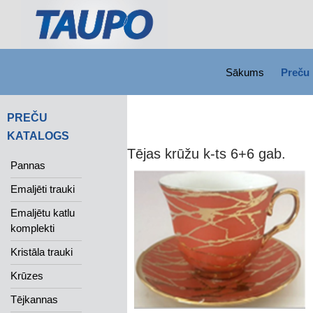
SKIP TO CONTENT
Search
Sākums
Preču 
PREČU
KATALOGS
Tējas krūžu k-ts 6+6 gab.
Pannas
Emaljēti trauki
Emaljētu katlu
komplekti
Kristāla trauki
Krūzes
Tējkannas