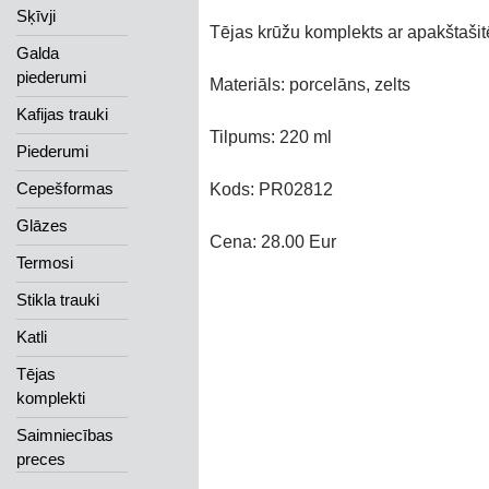
Sķīvji
Tējas krūžu komplekts ar apakštaši
Galda
piederumi
Materiāls: porcelāns, zelts
Kafijas trauki
Tilpums: 220 ml
Piederumi
Cepešformas
Kods: PR02812
Glāzes
Cena: 28.00 Eur
Termosi
Stikla trauki
Katli
Tējas
komplekti
Saimniecības
preces