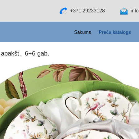
+371 29233128
inf
SKIP TO CONTENT
Sākums
Preču katalogs
 apakšt., 6+6 gab.