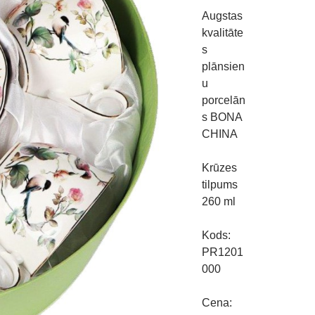
Augstas
kvalitāte
s
plānsien
u
porcelān
s BONA
CHINA
Krūzes
tilpums
260 ml
Kods:
PR1201
000
Cena: