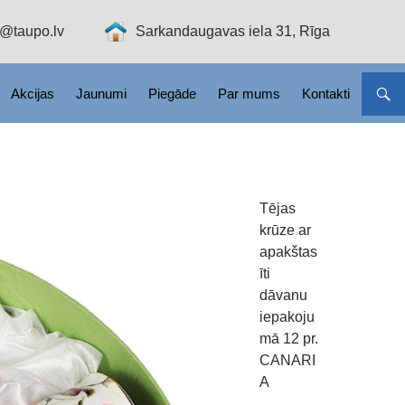
o@taupo.lv
Sarkandaugavas iela 31, Rīga
Akcijas
Jaunumi
Piegāde
Par mums
Kontakti
Tējas
krūze ar
apakštas
īti
dāvanu
iepakoju
mā 12 pr.
CANARI
A