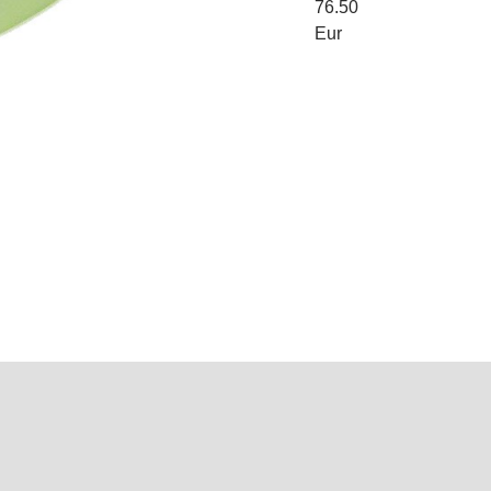
76.50
Eur