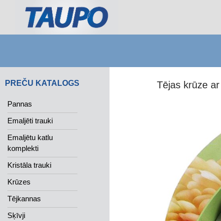
Search
PREČU KATALOGS
Tējas krūze ar
Pannas
Emaljēti trauki
Emaljētu katlu
komplekti
Kristāla trauki
Krūzes
Tējkannas
Sķīvji