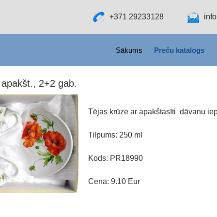
+371 29233128
inf
SKIP TO CONTENT
Sākums
Preču katalogs
 apakšt., 2+2 gab.
Tējas krūze ar apakštasīti dāvanu i
Tilpums: 250 ml
Kods: PR18990
Cena: 9.10 Eur