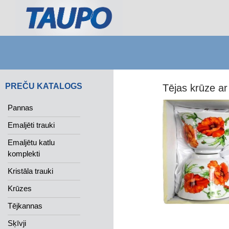
Search
PREČU KATALOGS
Tējas krūze ar
Pannas
Emaljēti trauki
Emaljētu katlu
komplekti
Kristāla trauki
Krūzes
Tējkannas
Sķīvji