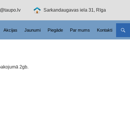
o@taupo.lv
Sarkandaugavas iela 31, Rīga
Akcijas
Jaunumi
Piegāde
Par mums
Kontakti
epakojumā 2gb.