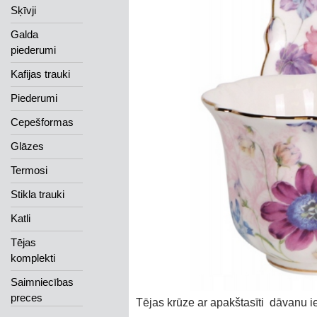
Sķīvji
Galda
piederumi
Kafijas trauki
Piederumi
Cepešformas
Glāzes
Termosi
Stikla trauki
Katli
Tējas
komplekti
Saimniecības
preces
Tējas krūze ar apakštasīti dāvanu 