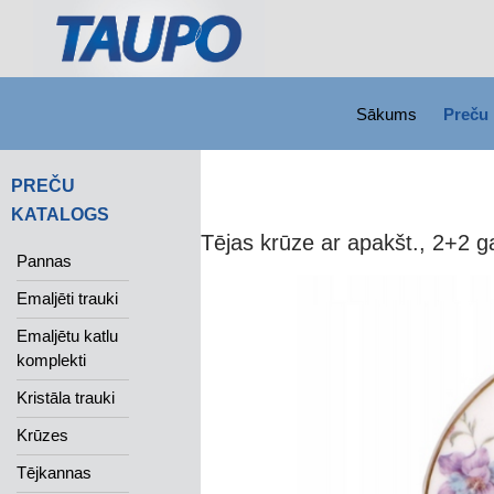
SKIP TO CONTENT
Search
Sākums
Preču 
PREČU
KATALOGS
Tējas krūze ar apakšt., 2+2 g
Pannas
Emaljēti trauki
Emaljētu katlu
komplekti
Kristāla trauki
Krūzes
Tējkannas