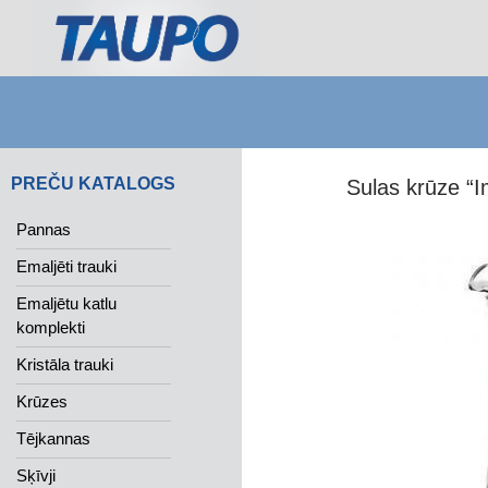
Search
PREČU KATALOGS
Sulas krūze “I
Pannas
Emaljēti trauki
Emaljētu katlu
komplekti
Kristāla trauki
Krūzes
Tējkannas
Sķīvji