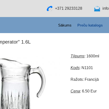
+371 29233128
inf
SKIP TO CONTENT
Sākums
Preču katalogs
mperator” 1.6L
Tilpums
: 1600ml
Kods
: N1101
Ražots: Francijā
Cena
: 6.50 Eur