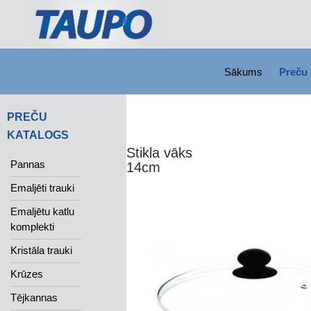
SKIP TO CONTENT
Search
Sākums
Preču 
PREČU
KATALOGS
Stikla vāks
Pannas
14cm
Emaljēti trauki
Emaljētu katlu
komplekti
Kristāla trauki
Krūzes
Tējkannas