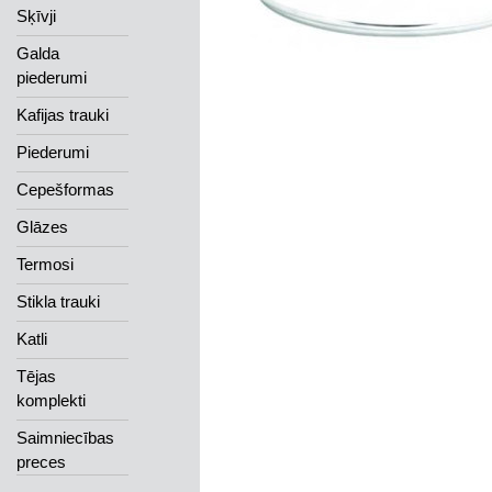
Sķīvji
Galda
piederumi
Kafijas trauki
Piederumi
Cepešformas
Glāzes
Termosi
Stikla trauki
Katli
Tējas
komplekti
Saimniecības
preces