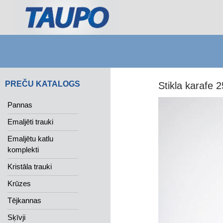
Search
PREČU KATALOGS
Stikla karafe 
Pannas
Emaljēti trauki
Emaljētu katlu
komplekti
Kristāla trauki
Krūzes
Tējkannas
Sķīvji