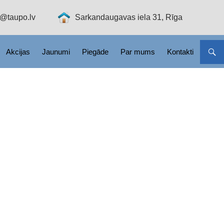
o@taupo.lv
Sarkandaugavas iela 31, Rīga
Akcijas
Jaunumi
Piegāde
Par mums
Kontakti