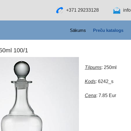
+371 29233128
inf
SKIP TO CONTENT
Sākums
Preču katalogs
250ml 100/1
Tilpums
: 250ml
Kods
: 6242_s
Cena
: 7.85 Eur