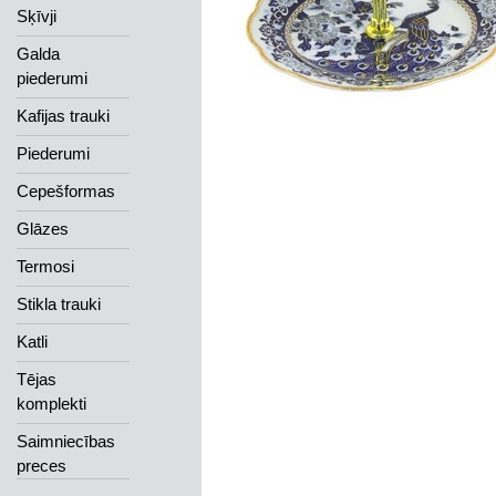
Sķīvji
Galda
piederumi
Kafijas trauki
Piederumi
Cepešformas
Glāzes
Termosi
Stikla trauki
Katli
Tējas
komplekti
Saimniecības
preces