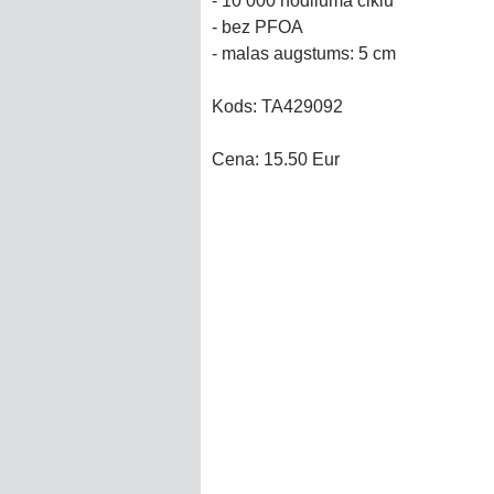
- 10 000 nodiluma ciklu
- bez PFOA
- malas augstums: 5 cm
Kods: TA429092
Cena: 15.50 Eur