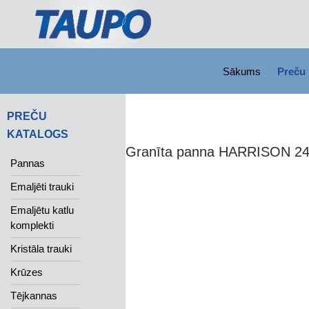
SKIP TO CONTENT
Search
Sākums
Preču 
PREČU
KATALOGS
Granīta panna HARRISON 2
Pannas
Emaljēti trauki
Emaljētu katlu
komplekti
Kristāla trauki
Krūzes
Tējkannas