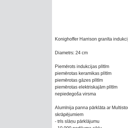
Konighoffer Harrison granīta indukc
Diametrs: 24 cm
Piemērots indukcijas plītīm
piemērotas keramikas plītīm
piemērotas gāzes plītīm
piemērotas elektriskajām plītīm
nepiedegoša virsma
Alumīnija panna pārklāta ar Multisto
skrāpējumiem
- trīs slāņu pārklājumu