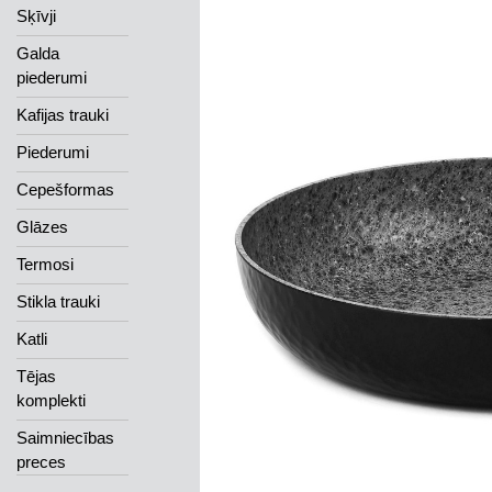
Sķīvji
Galda
piederumi
Kafijas trauki
Piederumi
Cepešformas
Glāzes
Termosi
Stikla trauki
Katli
Tējas
komplekti
Saimniecības
preces