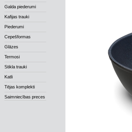
Galda piederumi
Kafijas trauki
Piederumi
Cepešformas
Glāzes
Termosi
Stikla trauki
Katli
Tējas komplekti
Saimniecības preces