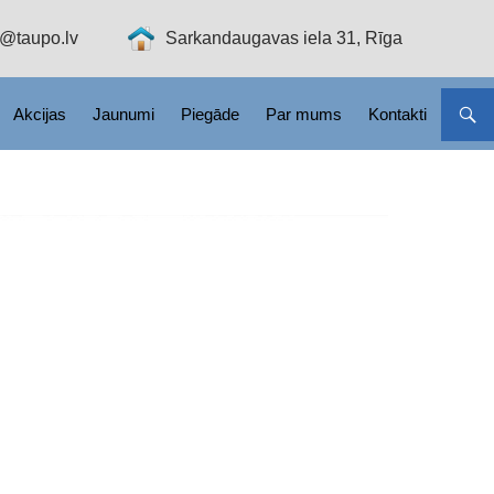
o@taupo.lv
Sarkandaugavas iela 31, Rīga
Akcijas
Jaunumi
Piegāde
Par mums
Kontakti