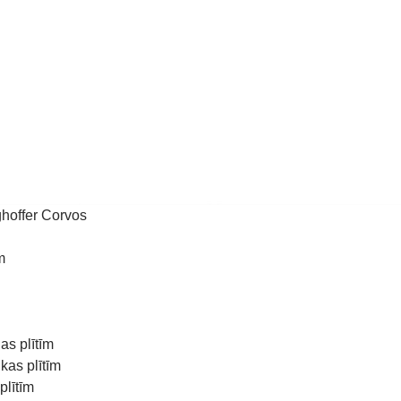
hoffer Corvos
m
as plītīm
kas plītīm
plītīm