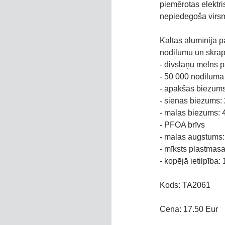
piemērotas elektri
nepiedegoša virs
Kaltas alumīnija p
nodilumu un skrā
- divslāņu melns 
- 50 000 nodiluma 
- apakšas biezum
- sienas biezums:
- malas biezums:
- PFOA brīvs
- malas augstums:
- mīksts plastmasa
- kopējā ietilpība: 
Kods: TA2061
Cena: 17.50 Eur