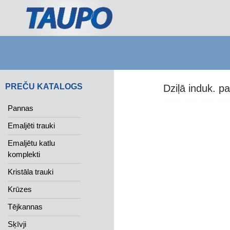
Search
PREČU KATALOGS
Dziļā induk. 
Pannas
Emaljēti trauki
Emaljētu katlu
komplekti
Kristāla trauki
Krūzes
Tējkannas
Sķīvji