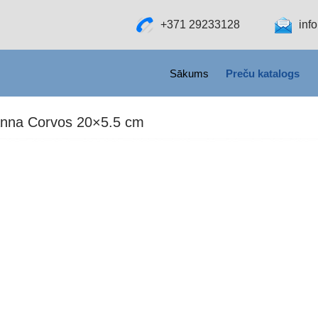
+371 29233128
inf
SKIP TO CONTENT
Sākums
Preču katalogs
panna Corvos 20×5.5 cm