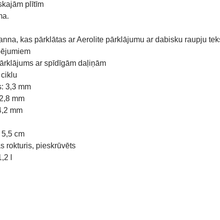
skajām plītīm
ma.
anna, kas pārklātas ar Aerolite pārklājumu ar dabisku raupju teks
pējumiem
pārklājums ar spīdīgām daļiņām
ciklu
s: 3,3 mm
 2,8 mm
 4,2 mm
 5,5 cm
s rokturis, pieskrūvēts
1,2 l