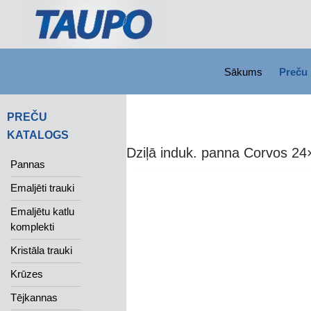
SKIP TO CONTENT
Search
Sākums
Preču 
PREČU
KATALOGS
Dziļā induk. panna Corvos 2
Pannas
Emaljēti trauki
Emaljētu katlu
komplekti
Kristāla trauki
Krūzes
Tējkannas