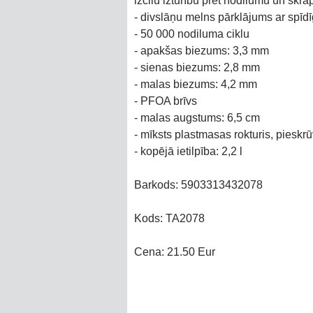
izcilu izturību pret nodilumu un skr
- divslāņu melns pārklājums ar spī
- 50 000 nodiluma ciklu
- apakšas biezums: 3,3 mm
- sienas biezums: 2,8 mm
- malas biezums: 4,2 mm
- PFOA brīvs
- malas augstums: 6,5 cm
- mīksts plastmasas rokturis, pieskr
- kopējā ietilpība: 2,2 l
Barkods: 5903313432078
Kods: TA2078
Cena: 21.50 Eur