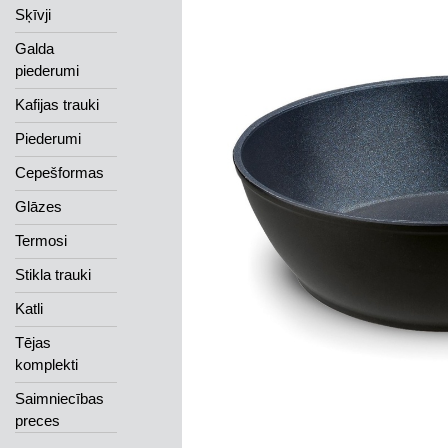
Sķīvji
Galda
piederumi
Kafijas trauki
Piederumi
Cepešformas
Glāzes
Termosi
Stikla trauki
Katli
Tējas
komplekti
Saimniecības
preces