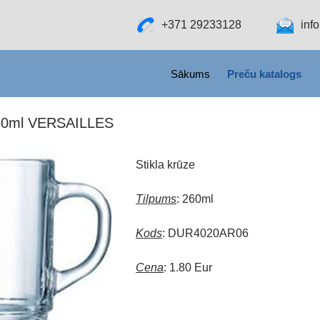
+371 29233128
inf
SKIP TO CONTENT
Sākums
Preču katalogs
260ml VERSAILLES
Stikla krūze
Tilpums
: 260ml
Kods
: DUR4020AR06
Cena
: 1.80 Eur