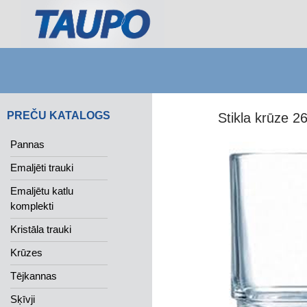
Search
PREČU KATALOGS
Stikla krūze 
Pannas
Emaljēti trauki
Emaljētu katlu
komplekti
Kristāla trauki
Krūzes
Tējkannas
Sķīvji