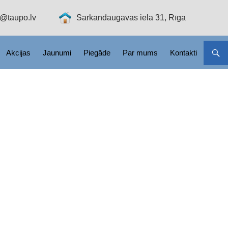
o@taupo.lv
Sarkandaugavas iela 31, Rīga
Akcijas
Jaunumi
Piegāde
Par mums
Kontakti