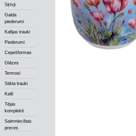
Sķīvji
Galda
piederumi
Kafijas trauki
Piederumi
Cepešformas
Glāzes
Termosi
Stikla trauki
Katli
Tējas
komplekti
Saimniecības
preces