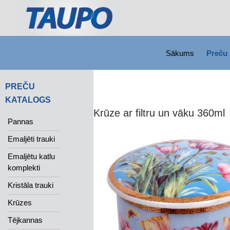
SKIP TO CONTENT
Search
Sākums
Preču 
PREČU
KATALOGS
Krūze ar filtru un vāku 360ml
Pannas
Emaljēti trauki
Emaljētu katlu
komplekti
Kristāla trauki
Krūzes
Tējkannas