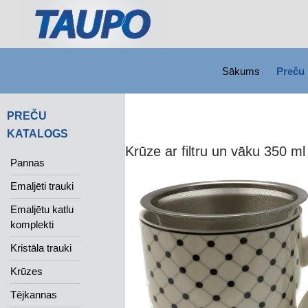
SKIP TO CONTENT
Search
Sākums
Preču 
PREČU
KATALOGS
Krūze ar filtru un vāku 350 ml
Pannas
Emaljēti trauki
Emaljētu katlu
komplekti
Kristāla trauki
Krūzes
Tējkannas