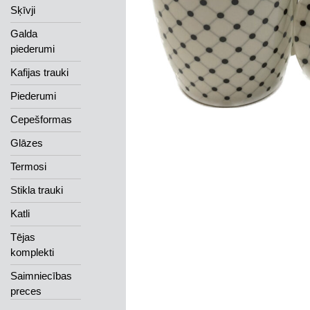
Sķīvji
Galda
piederumi
Kafijas trauki
Piederumi
Cepešformas
Glāzes
Termosi
Stikla trauki
Katli
Tējas
komplekti
Saimniecības
preces