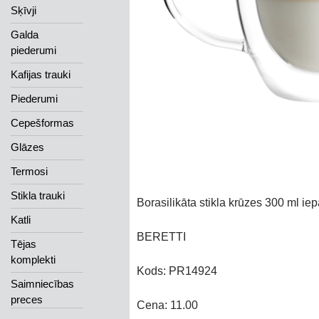
Sķīvji
Galda
piederumi
Kafijas trauki
Piederumi
Cepešformas
Glāzes
Termosi
Stikla trauki
Borasilikāta stikla krūzes 300 ml i
Katli
BERETTI
Tējas
komplekti
Kods: PR14924
Saimniecības
preces
Cena: 11.00