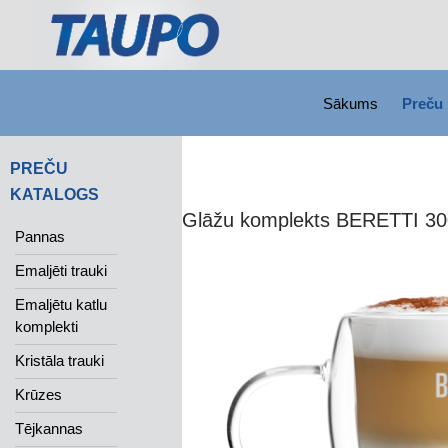
SKIP TO CONTENT
Search
Sākums
Preču 
PREČU
KATALOGS
Glāžu komplekts BERETTI 30
Pannas
Emaljēti trauki
Emaljētu katlu
komplekti
Kristāla trauki
Krūzes
Tējkannas