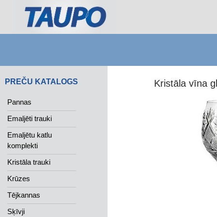
Search
PREČU KATALOGS
Kristāla vīna 
Pannas
Emaljēti trauki
Emaljētu katlu
komplekti
Kristāla trauki
Krūzes
Tējkannas
Sķīvji