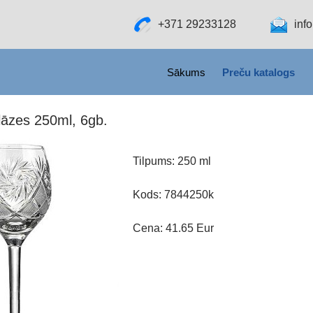
+371 29233128
inf
SKIP TO CONTENT
Sākums
Preču katalogs
glāzes 250ml, 6gb.
Tilpums: 250 ml
Kods: 7844250k
Cena: 41.65 Eur