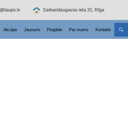
o@taupo.lv
Sarkandaugavas iela 31, Rīga
Akcijas
Jaunumi
Piegāde
Par mums
Kontakti