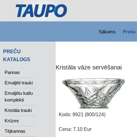
SKIP TO CONTENT
Search
Sākums
Preču 
PREČU
KATALOGS
Kristāla vāze servēšanai
Pannas
Emaljēti trauki
Emaljētu katlu
komplekti
Kristāla trauki
Kods: 9921 (800/124)
Krūzes
Cena: 7.10 Eur
Tējkannas