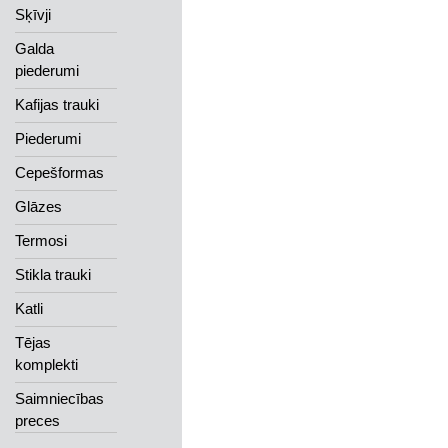
Sķīvji
Galda
piederumi
Kafijas trauki
Piederumi
Cepešformas
Glāzes
Termosi
Stikla trauki
Katli
Tējas
komplekti
Saimniecības
preces