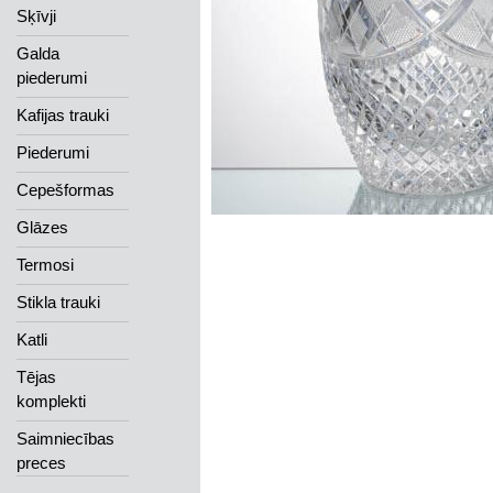
Sķīvji
Galda
piederumi
Kafijas trauki
Piederumi
Cepešformas
Glāzes
Termosi
Stikla trauki
Katli
Tējas
komplekti
Saimniecības
preces