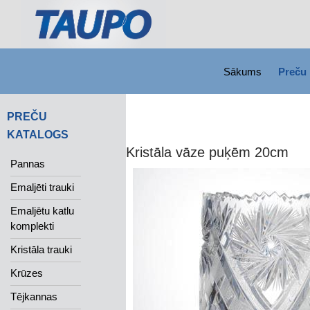
SKIP TO CONTENT
Search
Sākums
Preču 
PREČU
KATALOGS
Kristāla vāze puķēm 20cm
Pannas
Emaljēti trauki
Emaljētu katlu
komplekti
Kristāla trauki
Krūzes
Tējkannas