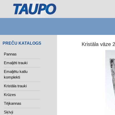
Search
PREČU KATALOGS
Kristāla vāze
Pannas
Emaljēti trauki
Emaljētu katlu
komplekti
Kristāla trauki
Krūzes
Tējkannas
Sķīvji