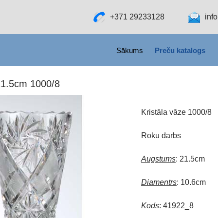
+371 29233128
inf
SKIP TO CONTENT
Sākums
Preču katalogs
 21.5cm 1000/8
Kristāla vāze 1000/8
Roku darbs
Augstums
: 21.5cm
Diamentrs
: 10.6cm
Kods
: 41922_8