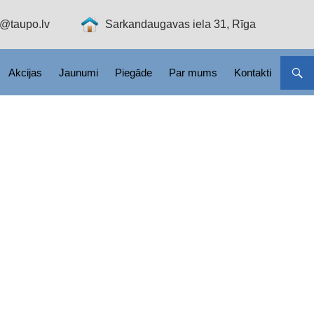
o@taupo.lv
Sarkandaugavas iela 31, Rīga
Akcijas
Jaunumi
Piegāde
Par mums
Kontakti