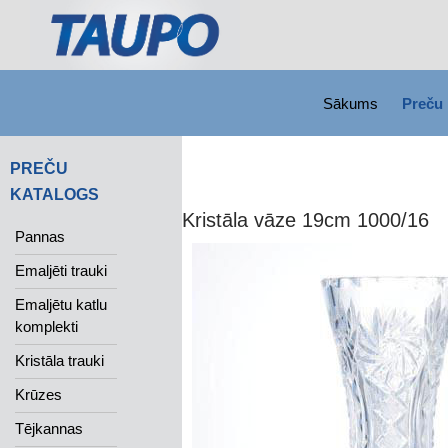
SKIP TO CONTENT
Search
Sākums
Preču 
PREČU
KATALOGS
Kristāla vāze 19cm 1000/16
Pannas
Emaljēti trauki
Emaljētu katlu
komplekti
Kristāla trauki
Krūzes
Tējkannas