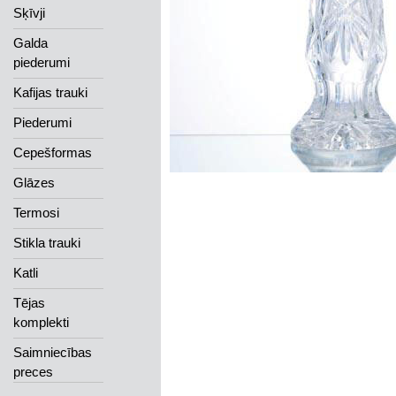
Sķīvji
Galda
piederumi
Kafijas trauki
Piederumi
Cepešformas
Glāzes
Termosi
Stikla trauki
Katli
Tējas
komplekti
Saimniecības
preces