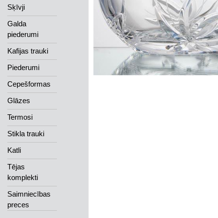
Sķīvji
Galda
piederumi
Kafijas trauki
Piederumi
Cepešformas
Glāzes
Termosi
Stikla trauki
Katli
Tējas
komplekti
Saimniecības
preces