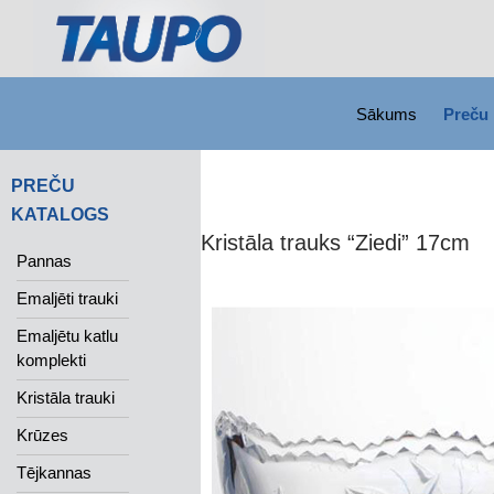
SKIP TO CONTENT
Search
Sākums
Preču 
PREČU
KATALOGS
Kristāla trauks “Ziedi” 17cm
Pannas
Emaljēti trauki
Emaljētu katlu
komplekti
Kristāla trauki
Krūzes
Tējkannas