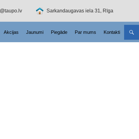
o@taupo.lv
Sarkandaugavas iela 31, Rīga
Akcijas
Jaunumi
Piegāde
Par mums
Kontakti