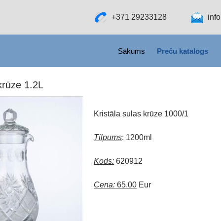
+371 29233128
inf
SKIP TO CONTENT
Sākums
Preču katalogs
 krūze 1.2L
Kristāla sulas krūze 1000/1
Tilpums
: 1200ml
Kods:
620912
Cena:
65.00
Eur