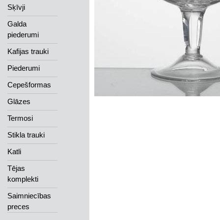
Sķīvji
Galda
piederumi
Kafijas trauki
Piederumi
Cepešformas
Glāzes
Termosi
Stikla trauki
Katli
Tējas
komplekti
Saimniecības
preces