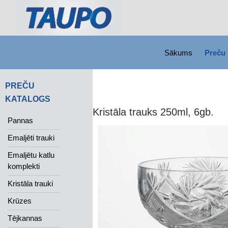
SKIP TO CONTENT
Search
Sākums
Preču 
PREČU
KATALOGS
Kristāla trauks 250ml, 6gb.
Pannas
Emaljēti trauki
Emaljētu katlu
komplekti
Kristāla trauki
Krūzes
Tējkannas