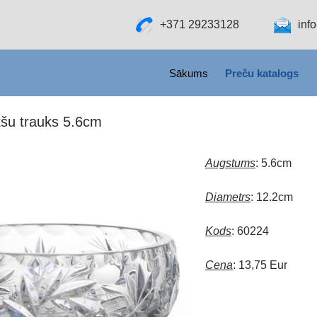
+371 29233128
inf
SKIP TO CONTENT
Sākums
Preču katalogs
kšu trauks 5.6cm
Augstums
: 5.6cm
Diametrs
: 12.2cm
Kods
: 60224
Cena
: 13,75 Eur