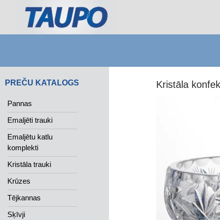
Search
PREČU KATALOGS
Kristāla konfe
Pannas
Emaljēti trauki
Emaljētu katlu
komplekti
Kristāla trauki
Krūzes
Tējkannas
Sķīvji