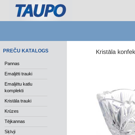
Search
PREČU KATALOGS
Kristāla konfe
Pannas
Emaljēti trauki
Emaljētu katlu
komplekti
Kristāla trauki
Krūzes
Tējkannas
Sķīvji