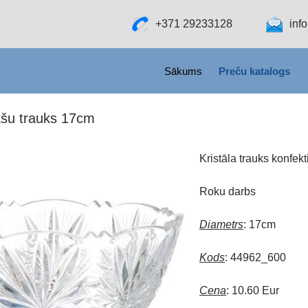
+371 29233128
inf
SKIP TO CONTENT
Sākums
Preču katalogs
kšu trauks 17cm
Kristāla trauks konfe
Roku darbs
Diametrs
: 17cm
Kods
: 44962_600
Cena
: 10.60 Eur