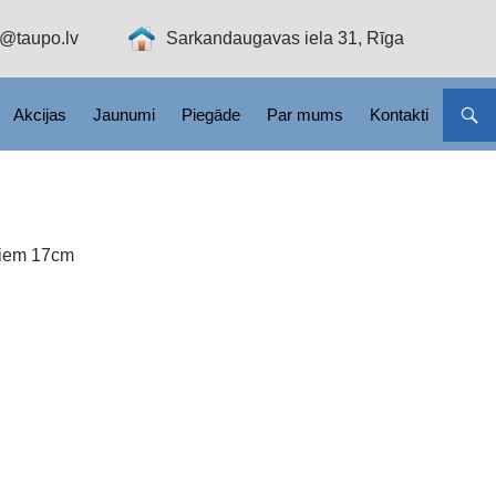
o@taupo.lv
Sarkandaugavas iela 31, Rīga
Akcijas
Jaunumi
Piegāde
Par mums
Kontakti
ktiem 17cm