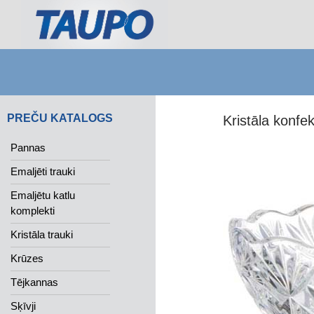
Search
PREČU KATALOGS
Kristāla konfe
Pannas
Emaljēti trauki
Emaljētu katlu
komplekti
Kristāla trauki
Krūzes
Tējkannas
Sķīvji