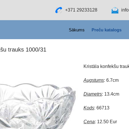
+371 29233128
inf
SKIP TO CONTENT
Sākums
Preču katalogs
kšu trauks 1000/31
Kristāla konfekšu tra
Augstums
: 6.7cm
Diametrs
: 13.4cm
Kods
: 66713
Cena
: 12.50 Eur