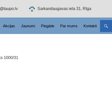
o@taupo.lv
Sarkandaugavas iela 31, Rīga
Akcijas
Jaunumi
Piegāde
Par mums
Kontakti
uks 1000/31