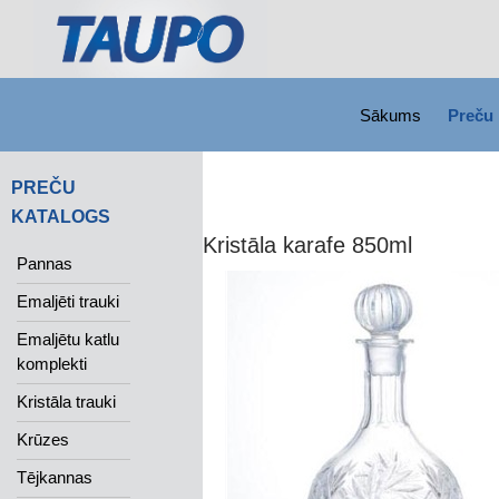
SKIP TO CONTENT
Search
Sākums
Preču 
PREČU
KATALOGS
Kristāla karafe 850ml
Pannas
Emaljēti trauki
Emaljētu katlu
komplekti
Kristāla trauki
Krūzes
Tējkannas