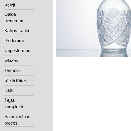
Sķīvji
Galda
piederumi
Kafijas trauki
Piederumi
Cepešformas
Glāzes
Termosi
Stikla trauki
Katli
Tējas
komplekti
Saimniecības
preces