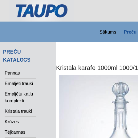
SKIP TO CONTENT
Search
Sākums
Preču 
PREČU
KATALOGS
Kristāla karafe 1000ml 1000/1
Pannas
Emaljēti trauki
Emaljētu katlu
komplekti
Kristāla trauki
Krūzes
Tējkannas