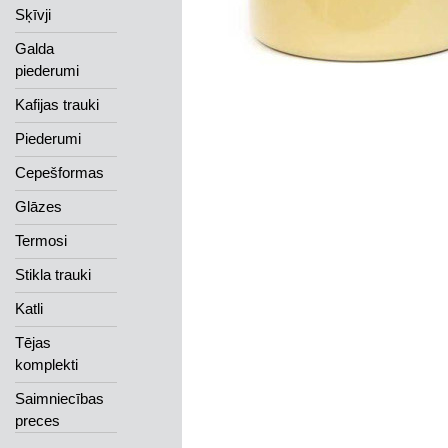
Sķīvji
Galda
piederumi
Kafijas trauki
Piederumi
Cepešformas
Glāzes
Termosi
Stikla trauki
Katli
Tējas
komplekti
Saimniecības
preces