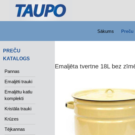
SKIP TO CONTENT
Search
Sākums
Preču 
PREČU
KATALOGS
Emaljēta tvertne 18L bez zī
Pannas
Emaljēti trauki
Emaljētu katlu
komplekti
Kristāla trauki
Krūzes
Tējkannas