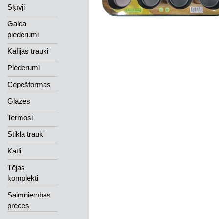
Sķīvji
Galda
piederumi
Kafijas trauki
Piederumi
Cepešformas
Glāzes
Termosi
Stikla trauki
Katli
Tējas
komplekti
Saimniecības
preces