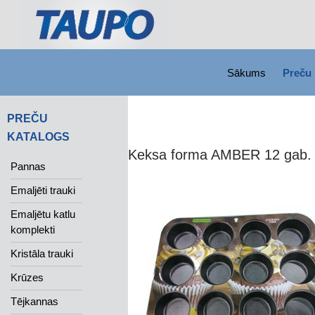
SKIP TO CONTENT
Search
Sākums
Preču 
PREČU
KATALOGS
Keksa forma AMBER 12 gab.
Pannas
Emaljēti trauki
Emaljētu katlu
komplekti
Kristāla trauki
Krūzes
Tējkannas