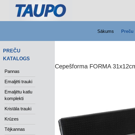
SKIP TO CONTENT
Search
Sākums
Preču 
PREČU
KATALOGS
Cepešforma FORMA 31x12c
Pannas
Emaljēti trauki
Emaljētu katlu
komplekti
Kristāla trauki
Krūzes
Tējkannas