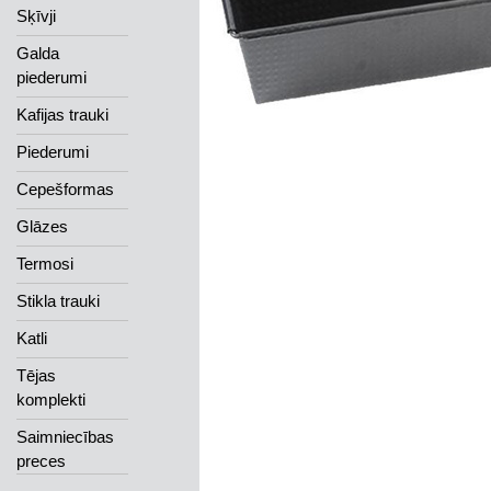
Sķīvji
Galda
piederumi
Kafijas trauki
Piederumi
Cepešformas
Glāzes
Termosi
Stikla trauki
Katli
Tējas
komplekti
Saimniecības
preces